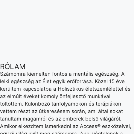
RÓLAM
Számomra kiemelten fontos a mentális egészség. A
lelki egészség az Élet egyik erőforrása. Közel 15 éve
kerültem kapcsolatba a Holisztikus életszemlélettel és
az elmúlt éveket komoly önfejlesztő munkával
töltöttem. Különböző tanfolyamokon és terápiákon
vettem részt az útkeresésem során, ami által sokat
tanultam magamról és az emberek belső világáról.
Amikor elkezdtem ismerkedni az Access® eszközeivel,
egy új világ nyílt meg számomra. Ahol végtelenek a