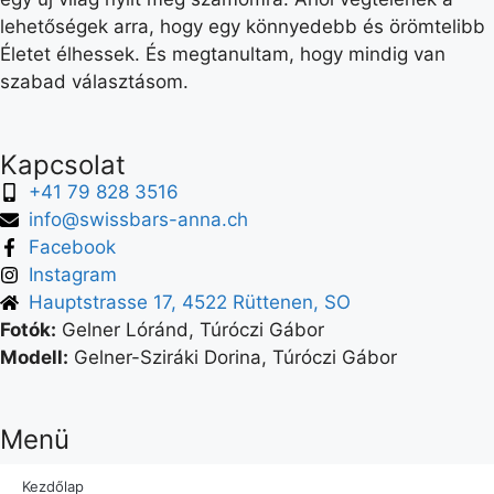
lehetőségek arra, hogy egy könnyedebb és örömtelibb
Életet élhessek. És megtanultam, hogy mindig van
szabad választásom.
Kapcsolat
+41 79 828 3516
info@swissbars-anna.ch
Facebook
Instagram
Hauptstrasse 17, 4522 Rüttenen, SO
Fotók:
Gelner Lóránd, Túróczi Gábor
Modell:
Gelner-Sziráki Dorina, Túróczi Gábor
Menü
Kezdőlap