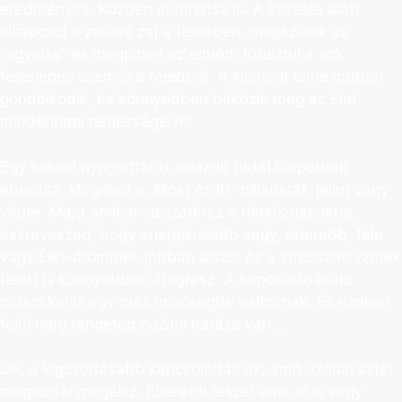
eredményez. Közben aludhatsz is. A kezelés alatt
kikapcsol a zavaró zaj a fejedben, megszűnik az
„agyalás” és megpihen az elméd. Kitisztul a sok
felesleges szemét a fejedből. A kipihent elme jobban
gondolkodik, és könnyebben bírkózik meg az Élet
mindennapi nehézségeivel.
Egy sokkal nyugodtabb, ellazult tudatállapotban
ébredsz. Megéled a „Most és itt” pillanatát, jelen vagy
végre. Majd amikor visszatérsz a hétköznapokba,
észreveszed, hogy energikusabb vagy, éberebb, tele
vagy Élet-örömmel, jobban alszol és a stresszhelyzetek
felett is könnyebben átugrasz. A kapcsolódásaid
másokkal is egy más minőségbe változnak. És ezeken
felül még rengeteg pozitív hatása van…
De, a legcsodásabb kapcsolódás az, amit ezáltal saját
magaddal megélsz. Éberebb leszel arra, ki is vagy