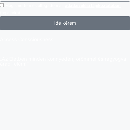
Megismertem és elfogadom az
adatkezelési tájékoztatóban
foglaltakat.
Ide kérem
Access Consciousness
„Az Életben minden könnyedén, örömmel és ragyogva
árad felém!”