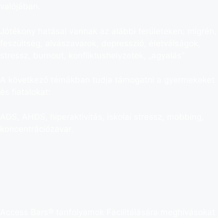
valójában.
Jótékony hatásai vannak az alábbi területeken: migrén,
feszültség, alvászavarok, depresszió, életválságok,
stressz, burnout, konfliktushelyzetek, „agyalás”​
A következő témákban tudja támogatni a gyermekeket
és fiatalokat:
ADS, AHDS, hiperaktivitás, iskolai stressz, mobbing,
koncentrációzavar.
Access Bars® tanfolyamok Facilitálására meghívásokat