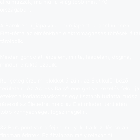
alkalmazzák, ma már a világ több mint 170
országában.
A Barok energiapályák, energiapontok, ahol minden
Élet-téma az elménkben elektromágneses töltések által
tárolódik.
Minden gondolat, érzelem, minta, hiedelem, dogma,
minden elraktározódik.
Rengeteg érzelmi blokkot őrzünk az Élet különböző
területein. Az Access Bars® energetikai kezelés feloldja
ezeket a korlátozásokat és egy tisztább tudattal tudsz
ránézni az Életedre, majd az Élet minden területén
több könnyedséget fogsz megélni.
32 Bars pont van a fejen, melyeket a kezelés során
finoman érintek. Ez általában mély relaxációt