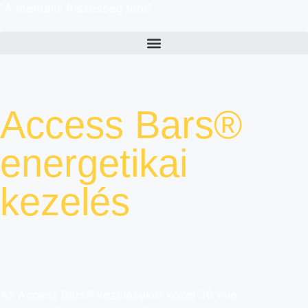
"A mentális frissesség tere"
Access Bars®
energetikai
kezelés
Az Access Bars® kezeléseket közel 30 éve