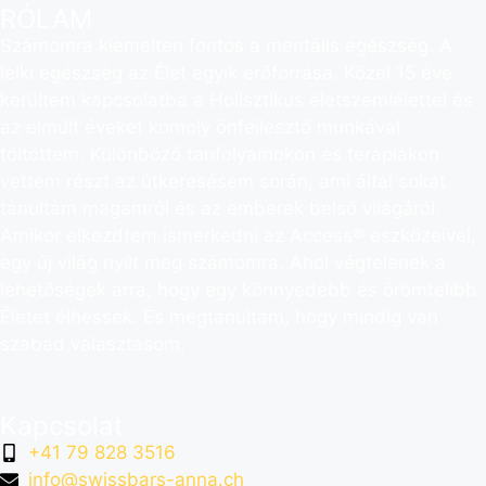
RÓLAM
Számomra kiemelten fontos a mentális egészség. A
lelki egészség az Élet egyik erőforrása. Közel 15 éve
kerültem kapcsolatba a Holisztikus életszemlélettel és
az elmúlt éveket komoly önfejlesztő munkával
töltöttem. Különböző tanfolyamokon és terápiákon
vettem részt az útkeresésem során, ami által sokat
tanultam magamról és az emberek belső világáról.
Amikor elkezdtem ismerkedni az Access® eszközeivel,
egy új világ nyílt meg számomra. Ahol végtelenek a
lehetőségek arra, hogy egy könnyedebb és örömtelibb
Életet élhessek. És megtanultam, hogy mindig van
szabad választásom.
Kapcsolat
+41 79 828 3516
info@swissbars-anna.ch