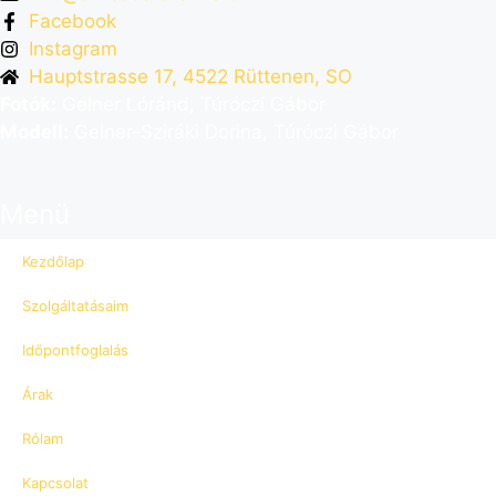
Facebook
Instagram
Hauptstrasse 17, 4522 Rüttenen, SO
Fotók:
Gelner Lóránd, Túróczi Gábor
Modell:
Gelner-Sziráki Dorina, Túróczi Gábor
Menü
Kezdőlap
Szolgáltatásaim
Időpontfoglalás
Árak
Rólam
Kapcsolat