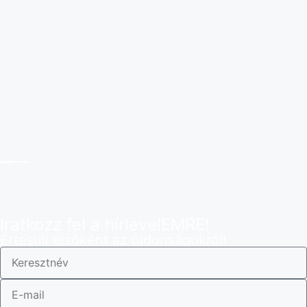
Iratkozz fel a hírlevelEMRE!
Értesülj elsőként az újdonságokról!