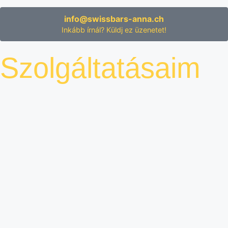
info@swissbars-anna.ch
Inkább írnál? Küldj ez üzenetet!
Szolgáltatásaim