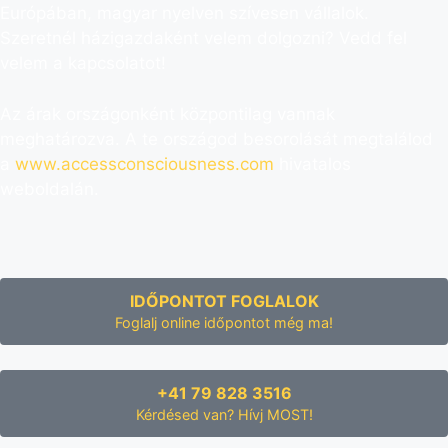
Európában, magyar nyelven szívesen vállalok.
Szeretnél házigazdaként velem dolgozni? Vedd fel
velem a kapcsolatot!
Az árak országonként központilag vannak
meghatározva. A te országod besorolását megtalálod
a
www.accessconsciousness.com
hivatalos
weboldalán.
IDŐPONTOT FOGLALOK
Foglalj online időpontot még ma!
+41 79 828 3516
Kérdésed van? Hívj MOST!